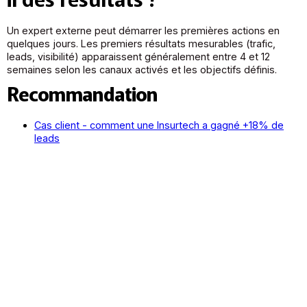
Un expert externe peut démarrer les premières actions en
quelques jours. Les premiers résultats mesurables (trafic,
leads, visibilité) apparaissent généralement entre 4 et 12
semaines selon les canaux activés et les objectifs définis.
Recommandation
Cas client - comment une Insurtech a gagné +18% de
leads
Comment les entrepreneurs de la finance peuvent
appliquer une stratégie marketing pour accélérer leur
croissance • Digital Dandy
Digital Dandy
De la gestion client à l’analyse financière : les outils
incontournables pour un CGP moderne • Digital Dandy