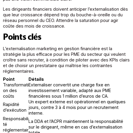
Les dirigeants financiers doivent anticiper l’externalisation dès
que leur croissance dépend trop du bouche-à-oreille ou du
réseau personnel du CEO. Attendre la saturation pour agir
coûte des mois de croissance.
Points clés
L’externalisation marketing en gestion financière est la
stratégie la plus efficace pour les PME du secteur qui veulent
croître sans recruter, à condition de piloter avec des KPIs clairs
et de choisir un prestataire qui maîtrise les contraintes
réglementaires.
Point
Détails
Transformati
Externaliser convertit une charge fixe en
on des
investissement variable, adapté aux PME
coûts
financières sous 1 million d’euros de CA.
Un expert externe est opérationnel en quelques
Rapidité
jours, contre 3 à 4 mois pour un recrutement
d’exécution
interne.
Responsabili
La DDA et l’ACPR maintiennent la responsabilité
té
sur le dirigeant, même en cas d’externalisation
réglementair
totale.