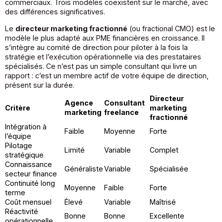
commerciaux. Trois modèles coexistent sur le marché, avec
des différences significatives.
Le
directeur marketing fractionné
(ou fractional CMO) est le
modèle le plus adapté aux PME financières en croissance. Il
s’intègre au comité de direction pour piloter à la fois la
stratégie et l’exécution opérationnelle via des prestataires
spécialisés. Ce n’est pas un simple consultant qui livre un
rapport : c’est un membre actif de votre équipe de direction,
présent sur la durée.
Directeur
Agence
Consultant
Critère
marketing
marketing
freelance
fractionné
Intégration à
Faible
Moyenne
Forte
l’équipe
Pilotage
Limité
Variable
Complet
stratégique
Connaissance
Généraliste
Variable
Spécialisée
secteur finance
Continuité long
Moyenne
Faible
Forte
terme
Coût mensuel
Élevé
Variable
Maîtrisé
Réactivité
Bonne
Bonne
Excellente
opérationnelle