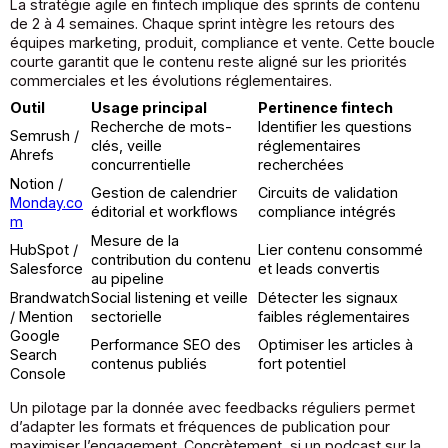
La stratégie agile en fintech implique des sprints de contenu
de 2 à 4 semaines. Chaque sprint intègre les retours des
équipes marketing, produit, compliance et vente. Cette boucle
courte garantit que le contenu reste aligné sur les priorités
commerciales et les évolutions réglementaires.
Outil
Usage principal
Pertinence fintech
Recherche de mots-
Identifier les questions
Semrush /
clés, veille
réglementaires
Ahrefs
concurrentielle
recherchées
Notion /
Gestion de calendrier
Circuits de validation
Monday.co
éditorial et workflows
compliance intégrés
m
Mesure de la
HubSpot /
Lier contenu consommé
contribution du contenu
Salesforce
et leads convertis
au pipeline
Brandwatch
Social listening et veille
Détecter les signaux
/ Mention
sectorielle
faibles réglementaires
Google
Performance SEO des
Optimiser les articles à
Search
contenus publiés
fort potentiel
Console
Un pilotage par la donnée avec feedbacks réguliers permet
d’adapter les formats et fréquences de publication pour
maximiser l’engagement. Concrètement, si un podcast sur la