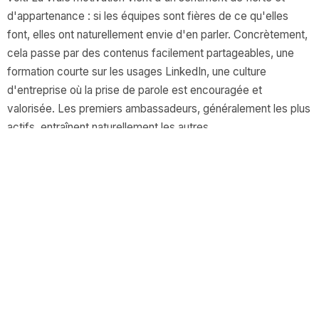
d'appartenance : si les équipes sont fières de ce qu'elles
font, elles ont naturellement envie d'en parler. Concrètement,
cela passe par des contenus facilement partageables, une
formation courte sur les usages LinkedIn, une culture
d'entreprise où la prise de parole est encouragée et
valorisée. Les premiers ambassadeurs, généralement les plus
actifs, entraînent naturellement les autres.
Est-ce que l'Employee Advocacy peut vraiment avoir
un impact mesurable sur le business d'un asset
manager ?
Oui ! Et les indicateurs sont concrets : trafic généré vers le
site, leads entrants identifiés via les réseaux, croissance de
l'audience sur LinkedIn, nombre de demandes de rendez-
vous commerciaux… Mais l'impact le plus structurant est
souvent moins visible à court terme : la réputation. Dans