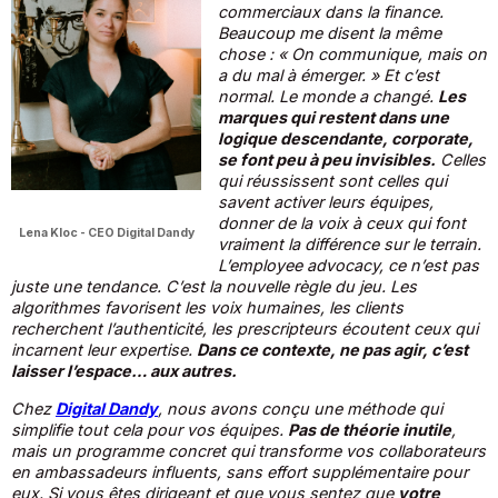
commerciaux dans la finance.
Beaucoup me disent la même
chose :
« On communique, mais on
a du mal à émerger. »
Et c’est
normal. Le monde a changé.
Les
marques qui restent dans une
logique descendante, corporate,
se font peu à peu invisibles.
Celles
qui réussissent sont celles qui
savent activer leurs équipes,
donner de la voix à ceux qui font
Lena Kloc - CEO Digital Dandy
vraiment la différence sur le terrain.
L’employee advocacy, ce n’est pas
juste une tendance. C’est la nouvelle règle du jeu. Les
algorithmes favorisent les voix humaines, les clients
recherchent l’authenticité, les prescripteurs écoutent ceux qui
incarnent leur expertise.
Dans ce contexte, ne pas agir, c’est
laisser l’espace… aux autres.
Chez
Digital Dandy
, nous avons conçu une méthode qui
simplifie tout cela pour vos équipes.
Pas de théorie inutile
,
mais un programme concret qui transforme vos collaborateurs
en ambassadeurs influents, sans effort supplémentaire pour
eux. Si vous êtes dirigeant et que vous sentez que
votre